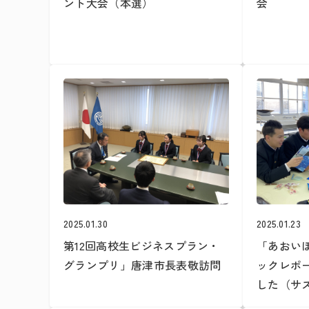
ント大会（本選）
会
2025.01.30
2025.01.23
第12回高校生ビジネスプラン・
「あおい
グランプリ」唐津市長表敬訪問
ックレポ
した（サ