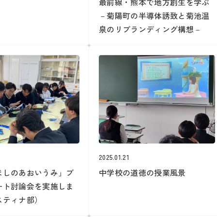
最前線・熊本で地方創生を学ぶ
－菊陽町の半導体誘致と菊池温
泉のリブランディング構想－
2025.01.21
ほしのあおいうみ」ブ
中学校の道徳の授業風景
ート討論会を実施しま
スティナ部）