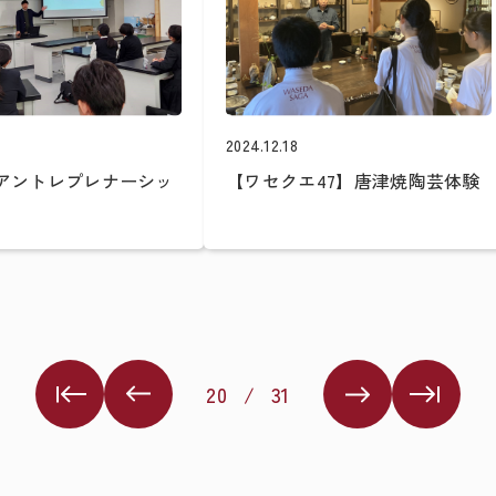
2024.12.18
 アントレプレナーシッ
【ワセクエ47】唐津焼陶芸体験
20
/
31