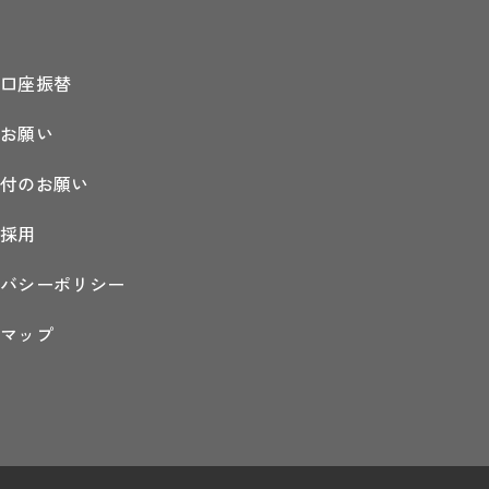
金口座振替
のお願い
在校生
/
保護者
寄付のお願い
の方へ
員採用
イバシーポリシー
入学希望者
の方へ
トマップ
卒業生の方へ