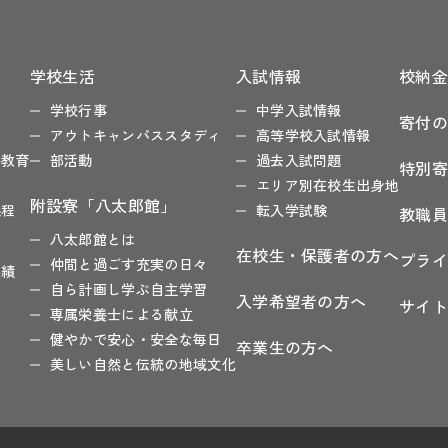
学校生活
入試情報
校納
色
学校行事
中学入試情報
寄付
アウトキャンパススタディ
高等学校入試情報
ル教育
部活動
過去入試問題
特別
程
エリア別在校生出身地
附設寮「八太郎館」
課程
転入学試験
教職
八太郎館とは
在校生・保護者の方へ
プラ
仲間と過ごす充実の日々
実績
自ら計画し学ぶ自主学習
入学希望者の方へ
サイ
専属栄養士による献立
健やかで安心・安全な毎日
卒業生の方へ
美しい自然と伝統の地域文化