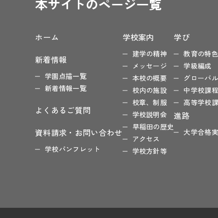
本サイトのページ一覧
ホーム
学校案内
学び
建学の精神
教育の特
新着情報
メッセージ
学級編成
学園点描一覧
本校の概要
グローバ
新着情報一覧
校内の施設
中学校課
校章、制服
高等学校
よくあるご質問
学校説明会
進路
早稲田の歴史
資料請求・お問い合わせ
大学合格
アクセス
学校パンフレット
学校方針等