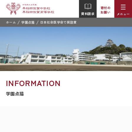
寄付の
お願い
資料請求
メニュー
/
/
ホーム
学園点描
日本社会医学会で奨励賞
INFORMATION
学園点描