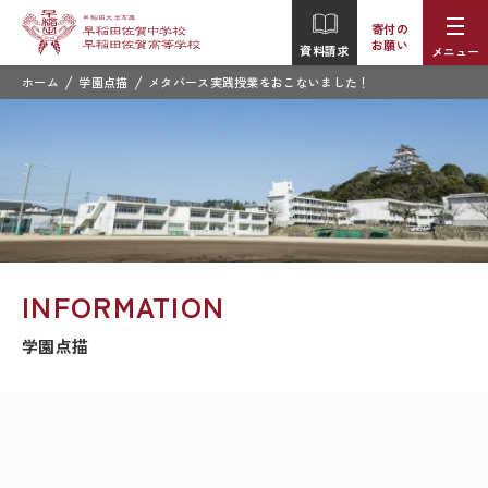
寄付の
お願い
資料請求
メニュー
/
/
ホーム
学園点描
メタバース実践授業をおこないました！
INFORMATION
学園点描