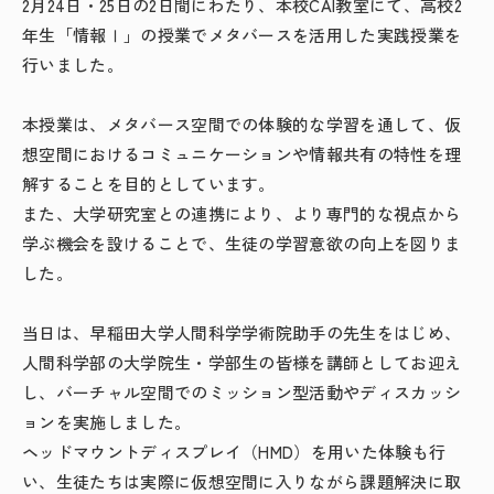
2月
24
日・
25
日の
2
日間にわたり、本校
CAI
教室にて、高校
2
年生「情報Ⅰ」の授業でメタバースを活用した実践授業を
行いました。
本授業は、メタバース空間での体験的な学習を通して、仮
想空間におけるコミュニケーションや情報共有の特性を理
解することを目的としています。
また、大学研究室との連携により、より専門的な視点から
学ぶ機会を設けることで、生徒の学習意欲の向上を図りま
した。
当日は、早稲田大学人間科学学術院助手の先生をはじめ、
人間科学部の大学院生・学部生の皆様を講師としてお迎え
し、バーチャル空間でのミッション型活動やディスカッシ
ョンを実施しました。
ヘッドマウントディスプレイ（
HMD
）を用いた体験も行
い、生徒たちは実際に仮想空間に入りながら課題解決に取