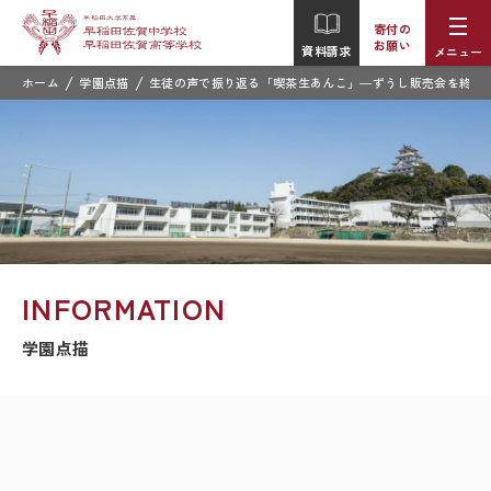
寄付の
お願い
資料請求
メニュー
/
/
ホーム
学園点描
生徒の声で振り返る「喫茶生あんこ」―ずうし販売会を終え
INFORMATION
学園点描