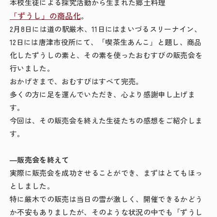
本校生徒による探究活動から生まれた郷土料理
「ずうし」の商品化
。
2
月
8
日には道の駅厳木、
11
日にはまいづるスリーナイン、
12
日には唐津市役所にて、「喫茶生あんこ」と題し、商品
化したずうしの素と、その素を使ったおむすびの販売会を
行いました。
おかげさまで、おむすびはすべて完売。
多くの方に足を運んでいただき、心より感謝申し上げま
す。
今回は、その販売会を終えた生徒たちの感想をご紹介しま
す。
―
販売会を終えて
実際に販売会を成功させることができ、まずはとてもほっ
としました。
特に厳木での販売は当日の雪が激しく、開催できるかどう
か不安もありましたが、そのような状況の中でも「ずうし