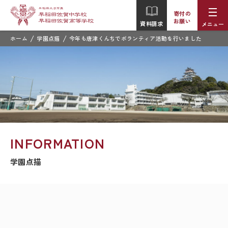
寄付の
お願い
資料請求
メニュー
/
/
ホーム
学園点描
今年も唐津くんちでボランティア活動を行いました
INFORMATION
学園点描