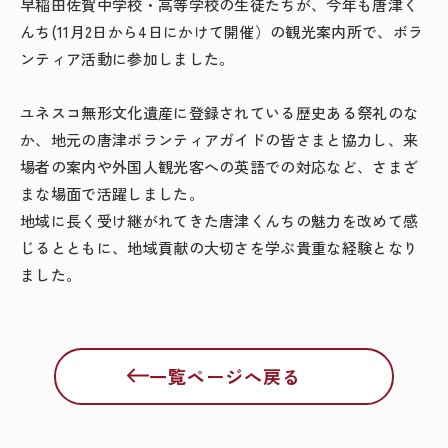
早稲田佐賀中学校・高等学校の生徒たちが、今年も唐津く
んち
(11
月
2
日から
4
日にかけて開催）の観光案内所で、ボラ
ンティア活動に参加しました。
ユネスコ無形文化遺産に登録されている歴史ある祭礼のな
か、地元の唐津ボランティアガイドの皆さまと協力し、来
場者の案内や外国人観光客への英語での対応など、さまざ
まな場面で活躍しました。
地域に長く受け継がれてきた唐津くんちの魅力を改めて感
じるとともに、地域貢献の大切さを学ぶ貴重な経験となり
ました。
一覧ページへ戻る