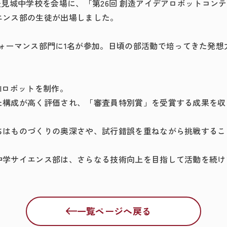
豊見城中学校を会場に、「第
26
回 創造アイデアロボットコン
エンス部の生徒が出場しました。
ォーマンス部門に
1
名が参加。日頃の部活動で培ってきた発想
I
ロボットを制作。
た構成が高く評価され、「審査員特別賞」を受賞する成果を収
ちはものづくりの奥深さや、試行錯誤を重ねながら挑戦するこ
中学サイエンス部は、さらなる技術向上を目指して活動を続け
一覧ページへ戻る