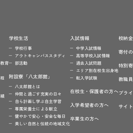
学校生活
入試情報
校納
色
学校行事
中学入試情報
寄付
アウトキャンパススタディ
高等学校入試情報
ル教育
部活動
過去入試問題
特別
程
エリア別在校生出身地
附設寮「八太郎館」
課程
転入学試験
教職
八太郎館とは
在校生・保護者の方へ
プラ
仲間と過ごす充実の日々
実績
自ら計画し学ぶ自主学習
入学希望者の方へ
サイ
専属栄養士による献立
健やかで安心・安全な毎日
卒業生の方へ
美しい自然と伝統の地域文化