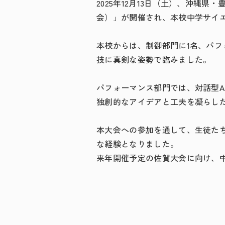
2025年
12
月
13
日（土）、沖縄県・
会）」が開催され、本校中学サイ
本校からは、制御部門に
1
名、パフ
技に真剣な姿勢で臨みました。
パフォーマンス部門では、対話型
A
独創的なアイデアと工夫を凝らし
本大会への参加を通して、生徒た
な経験となりました。
来年開催予定の佐賀大会に向け、