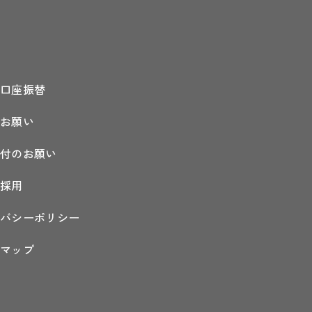
金口座振替
のお願い
在校生
/
保護者
寄付のお願い
の方へ
員採用
イバシーポリシー
入学希望者
の方へ
トマップ