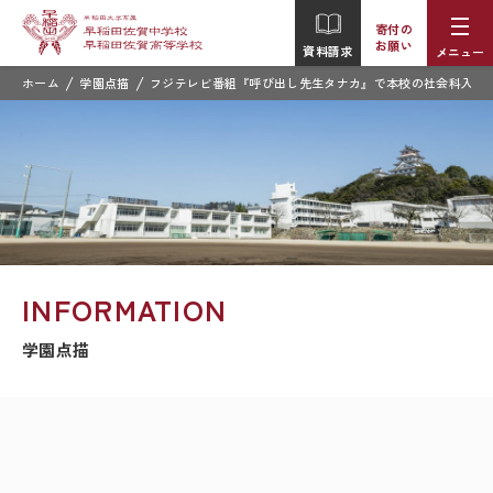
寄付の
お願い
資料請求
メニュー
/
/
ホーム
学園点描
フジテレビ番組『呼び出し先生タナカ』で本校の社会科入試
INFORMATION
学園点描